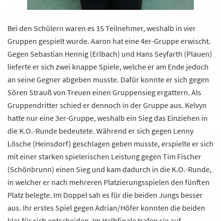
Bei den Schülern waren es 15 Teilnehmer, weshalb in vier
Gruppen gespielt wurde. Aaron hat eine 4er-Gruppe erwischt.
Gegen Sebastian Hennig (Erlbach) und Hans Seyfarth (Plauen)
lieferte er sich zwei knappe Spiele, welche er am Ende jedoch
an seine Gegner abgeben musste. Dafür konnte er sich gegen
Sören Strauß von Treuen einen Gruppensieg ergattern. Als
Gruppendritter schied er dennoch in der Gruppe aus. Kelvyn
hatte nur eine 3er-Gruppe, weshalb ein Sieg das Einziehen in
die K.O.-Runde bedeutete. Während er sich gegen Lenny
Lösche (Heinsdorf) geschlagen geben musste, erspielte er sich
mit einer starken spielerischen Leistung gegen Tim Fischer
(Schönbrunn) einen Sieg und kam dadurch in die K.O.-Runde,
in welcher er nach mehreren Platzierungsspielen den fünften
Platz belegte. Im Doppel sah es für die beiden Jungs besser
aus. Ihr erstes Spiel gegen Adrian/Höfer konnten die beiden
klar für sich entscheiden. Im Halbfinale trafen sie auf