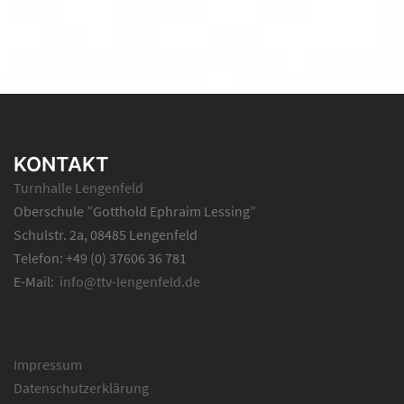
KONTAKT
Turnhalle Lengenfeld
Oberschule ”Gotthold Ephraim Lessing”
Schulstr. 2a, 08485 Lengenfeld
Telefon: +49 (0) 37606 36 781
E-Mail:
info@ttv-lengenfeld.de
Impressum
Datenschutzerklärung