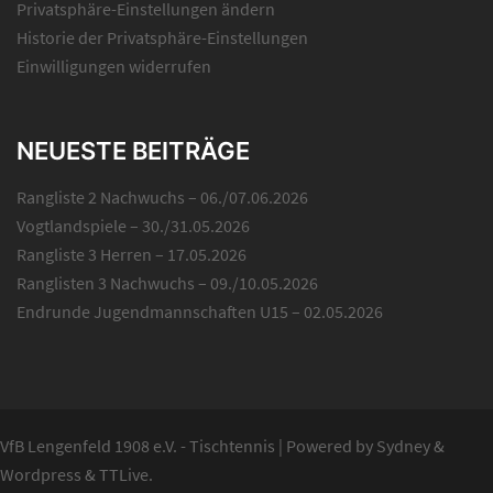
Privatsphäre-Einstellungen ändern
Historie der Privatsphäre-Einstellungen
Einwilligungen widerrufen
NEUESTE BEITRÄGE
Rangliste 2 Nachwuchs – 06./07.06.2026
Vogtlandspiele – 30./31.05.2026
Rangliste 3 Herren – 17.05.2026
Ranglisten 3 Nachwuchs – 09./10.05.2026
Endrunde Jugendmannschaften U15 – 02.05.2026
VfB Lengenfeld 1908 e.V. - Tischtennis
|
Powered by
Sydney
&
Wordpress
&
TTLive
.