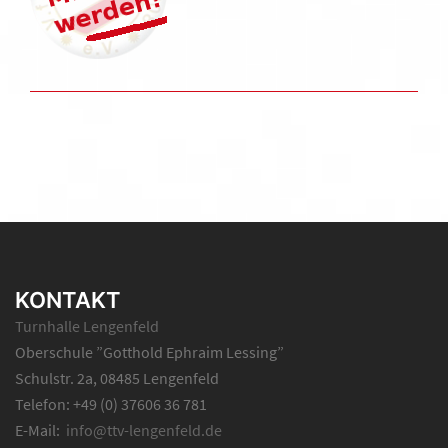
KONTAKT
Turnhalle Lengenfeld
Oberschule ”Gotthold Ephraim Lessing”
Schulstr. 2a, 08485 Lengenfeld
Telefon: +49 (0) 37606 36 781
E-Mail:
info@ttv-lengenfeld.de