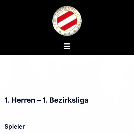
Zum
Inhalt
springen
Menü
umschalten
1. Herren
–
1. Bezirksliga
Spieler