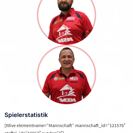
Spielerstatistik
[ttlive elementname=”Mannschaft” mannschaft_id=”121576″
staffel_id=”19062″ runde=”2″]