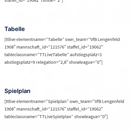
Tabelle
[ttlive elementname=”Tabelle” own_team=”VfB Lengenfeld
1908″ mannschaft_id=”121576″ staffel_id=”19062″
tableclassname=”TTLiveTabelle” aufstiegsplatz=1
abstiegsplatz=9 relegation=”2,8″ showleague=”0″]
Spielplan
[ttlive elementname=”Spielplan” own_team=”VfB Lengenfeld
1908″ mannschaft_id=”121576″ staffel_id=”19062″
tableclassname=”TTLiveSpielplan” showleague=”0″]