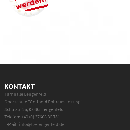
KONTAKT
Turnhalle Lengenfeld
Oberschule ”Gotthold Ephraim Lessing”
Schulstr. 2a, 08485 Lengenfeld
Telefon: +49 (0) 37606 36 781
E-Mail:
info@ttv-lengenfeld.de