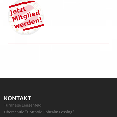
KONTAKT
Turnhalle Lengenfeld
Oberschule ”Gotthold Ephraim Lessing”