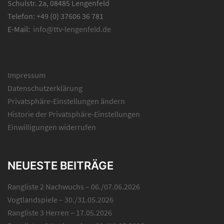
Schulstr. 2a, 08485 Lengenfeld
Telefon: +49 (0) 37606 36 781
E-Mail:
info@ttv-lengenfeld.de
Impressum
Datenschutzerklärung
Privatsphäre-Einstellungen ändern
Historie der Privatsphäre-Einstellungen
Einwilligungen widerrufen
NEUESTE BEITRÄGE
Rangliste 2 Nachwuchs – 06./07.06.2026
Vogtlandspiele – 30./31.05.2026
Rangliste 3 Herren – 17.05.2026