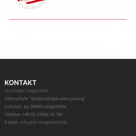
KONTAKT
Turnhalle Lengenfeld
Oberschule ”Gotthold Ephraim Lessing”
Schulstr. 2a, 08485 Lengenfeld
Telefon: +49 (0) 37606 36 781
E-Mail:
info@ttv-lengenfeld.de