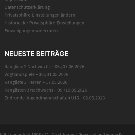
Datenschutzerklärung
Privatsphäre-Einstellungen ändern
Historie der Privatsphäre-Einstellungen
Einwilligungen widerrufen
NEUESTE BEITRÄGE
Rangliste 2 Nachwuchs – 06./07.06.2026
Vogtlandspiele – 30./31.05.2026
Rangliste 3 Herren – 17.05.2026
Ranglisten 3 Nachwuchs – 09./10.05.2026
Endrunde Jugendmannschaften U15 – 02.05.2026
VfB Lengenfeld 1908 e.V. - Tischtennis
|
Powered by
Sydney
&