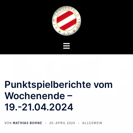
Zum
Inhalt
springen
Menü
umschalten
Punktspielberichte vom
Wochenende –
19.-21.04.2024
VON
MATHIAS BOHNE
20. APRIL 2024
ALLGEMEIN