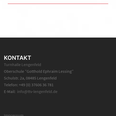
KONTAKT
Turnhalle Lengenfeld
Oberschule ”Gotthold Ephraim Lessing”
Schulstr. 2a, 08485 Lengenfeld
Telefon: +49 (0) 37606 36 781
E-Mail:
info@ttv-lengenfeld.de
Impressum