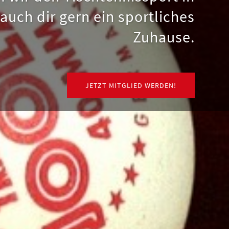
uch dir gern ein sportliches
- Tr
Zuhause.
ZUM TRAININGSPLAN
JETZT MITGLIED WERDEN!