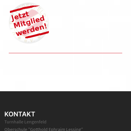
KONTAKT
Turnhalle Lengenfeld
Oberschule ”Gotthold Ephraim Lessing”