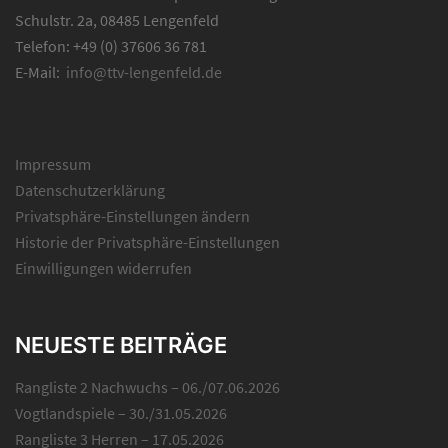
Schulstr. 2a, 08485 Lengenfeld
Telefon: +49 (0) 37606 36 781
E-Mail:
info@ttv-lengenfeld.de
Impressum
Datenschutzerklärung
Privatsphäre-Einstellungen ändern
Historie der Privatsphäre-Einstellungen
Einwilligungen widerrufen
NEUESTE BEITRÄGE
Rangliste 2 Nachwuchs – 06./07.06.2026
Vogtlandspiele – 30./31.05.2026
Rangliste 3 Herren – 17.05.2026