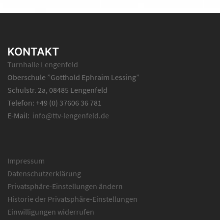
KONTAKT
Turnhalle Lengenfeld
Oberschule ”Gotthold Ephraim Lessing”
Schulstr. 2a, 08485 Lengenfeld
Telefon: +49 (0) 37606 36 781
E-Mail:
info@ttv-lengenfeld.de
Impressum
Datenschutzerklärung
Privatsphäre-Einstellungen ändern
Historie der Privatsphäre-Einstellungen
Einwilligungen widerrufen