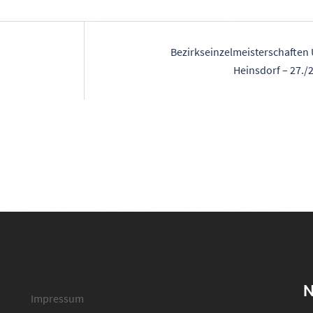
on
Bezirkseinzelmeisterschaften 
Heinsdorf – 27./
N
Impressum