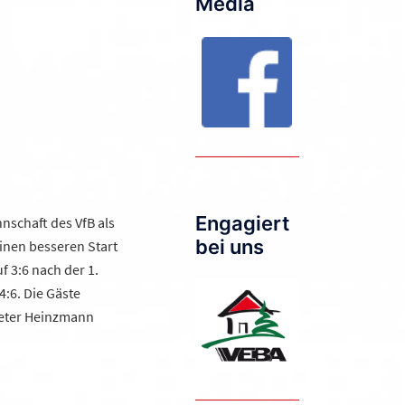
Media
Engagiert
nschaft des VfB als
bei uns
einen besseren Start
f 3:6 nach der 1.
4:6. Die Gäste
 Peter Heinzmann