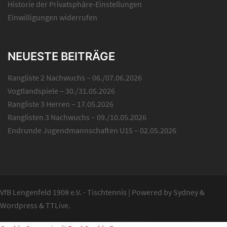
Historie der Privatsphäre-Einstellungen
Einwilligungen widerrufen
NEUESTE BEITRÄGE
Rangliste 2 Nachwuchs – 06./07.06.2026
Vogtlandspiele – 30./31.05.2026
Rangliste 3 Herren – 17.05.2026
Ranglisten 3 Nachwuchs – 09./10.05.2026
Endrunde Jugendmannschaften U15 – 02.05.2026
VfB Lengenfeld 1908 e.V. - Tischtennis
|
Powered by
Sydney
&
Wordpress
&
TTLive
.