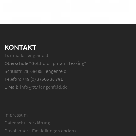
KONTAKT
Turnhalle Lengenfeld
Oberschule ”Gotthold Ephraim Lessing”
Schulstr. 2a, 08485 Lengenfeld
Telefon: +49 (0) 37606 36 781
E-Mail:
info@ttv-lengenfeld.de
Impressum
Datenschutzerklärung
Privatsphäre-Einstellungen ändern