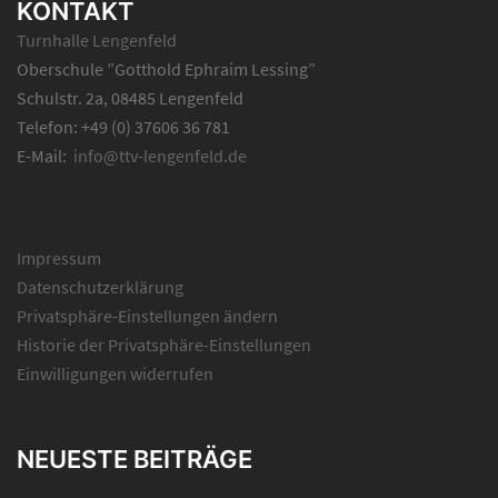
KONTAKT
Turnhalle Lengenfeld
Oberschule ”Gotthold Ephraim Lessing”
Schulstr. 2a, 08485 Lengenfeld
Telefon: +49 (0) 37606 36 781
E-Mail:
info@ttv-lengenfeld.de
Impressum
Datenschutzerklärung
Privatsphäre-Einstellungen ändern
Historie der Privatsphäre-Einstellungen
Einwilligungen widerrufen
NEUESTE BEITRÄGE