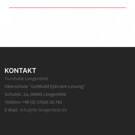
KONTAKT
Turnhalle Lengenfeld
Oberschule ”Gotthold Ephraim Lessing”
Schulstr. 2a, 08485 Lengenfeld
Telefon: +49 (0) 37606 36 781
E-Mail:
info@ttv-lengenfeld.de