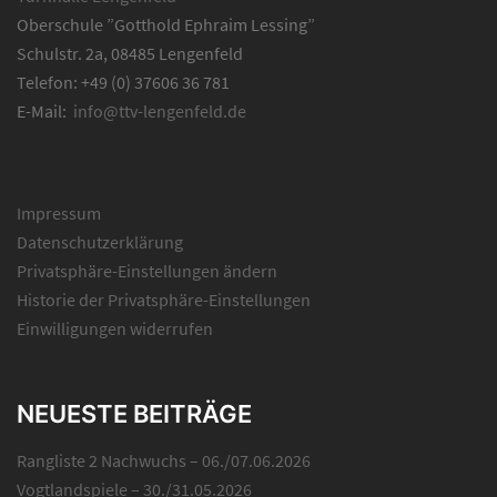
Oberschule ”Gotthold Ephraim Lessing”
Schulstr. 2a, 08485 Lengenfeld
Telefon: +49 (0) 37606 36 781
E-Mail:
info@ttv-lengenfeld.de
Impressum
Datenschutzerklärung
Privatsphäre-Einstellungen ändern
Historie der Privatsphäre-Einstellungen
Einwilligungen widerrufen
NEUESTE BEITRÄGE
Rangliste 2 Nachwuchs – 06./07.06.2026
Vogtlandspiele – 30./31.05.2026