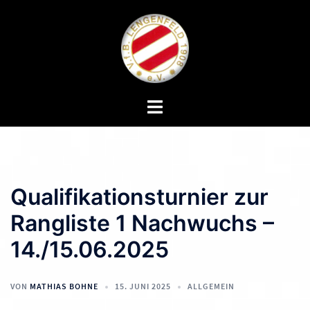
Zum
Inhalt
springen
Menü
umschalten
Qualifikationsturnier zur
Rangliste 1 Nachwuchs –
14./15.06.2025
VON
MATHIAS BOHNE
15. JUNI 2025
ALLGEMEIN