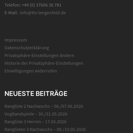
Telefon: +49 (0) 37606 36 781
E-Mail:
info@ttv-lengenfeld.de
Impressum
Datenschutzerklärung
Privatsphäre-Einstellungen ändern
Historie der Privatsphäre-Einstellungen
Einwilligungen widerrufen
NEUESTE BEITRÄGE
Rangliste 2 Nachwuchs – 06./07.06.2026
Vogtlandspiele – 30./31.05.2026
Rangliste 3 Herren – 17.05.2026
Ranglisten 3 Nachwuchs – 09./10.05.2026