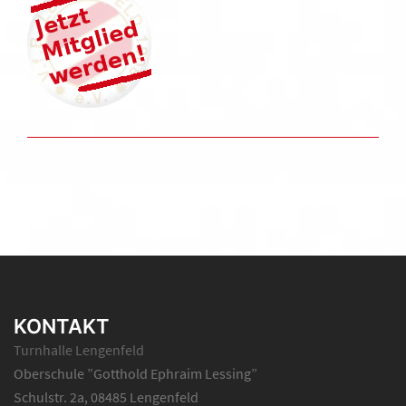
KONTAKT
Turnhalle Lengenfeld
Oberschule ”Gotthold Ephraim Lessing”
Schulstr. 2a, 08485 Lengenfeld