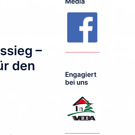
Media
ssieg –
ür den
Engagiert
bei uns