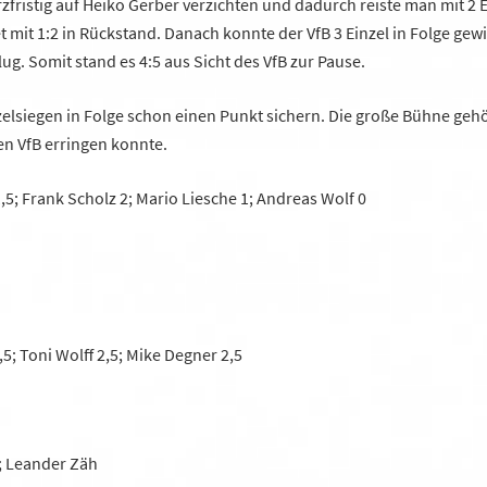
ristig auf Heiko Gerber verzichten und dadurch reiste man mit 2 E
t mit 1:2 in Rückstand. Danach konnte der VfB 3 Einzel in Folge ge
g. Somit stand es 4:5 aus Sicht des VfB zur Pause.
zelsiegen in Folge schon einen Punkt sichern. Die große Bühne geh
en VfB erringen konnte.
1,5; Frank Scholz 2; Mario Liesche 1; Andreas Wolf 0
; Toni Wolff 2,5; Mike Degner 2,5
1; Leander Zäh