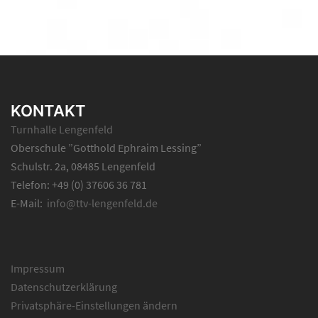
KONTAKT
Turnhalle Lengenfeld
Oberschule ”Gotthold Ephraim Lessing”
Schulstr. 2a, 08485 Lengenfeld
Telefon: +49 (0) 37606 36 781
E-Mail:
info@ttv-lengenfeld.de
Impressum
Datenschutzerklärung
Privatsphäre-Einstellungen ändern