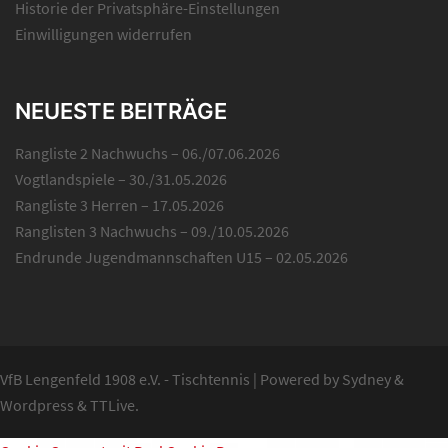
Historie der Privatsphäre-Einstellungen
Einwilligungen widerrufen
NEUESTE BEITRÄGE
Rangliste 2 Nachwuchs – 06./07.06.2026
Vogtlandspiele – 30./31.05.2026
Rangliste 3 Herren – 17.05.2026
Ranglisten 3 Nachwuchs – 09./10.05.2026
Endrunde Jugendmannschaften U15 – 02.05.2026
VfB Lengenfeld 1908 e.V. - Tischtennis
|
Powered by
Sydney
&
Wordpress
&
TTLive
.