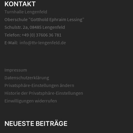
KONTAKT
Turnhalle Lengenfeld
Oberschule ”Gotthold Ephraim Lessing”
Schulstr. 2a, 08485 Lengenfeld
Telefon: +49 (0) 37606 36 781
E-Mail:
info@ttv-lengenfeld.de
Impressum
Datenschutzerklärung
Privatsphäre-Einstellungen ändern
Historie der Privatsphäre-Einstellungen
Einwilligungen widerrufen
NEUESTE BEITRÄGE