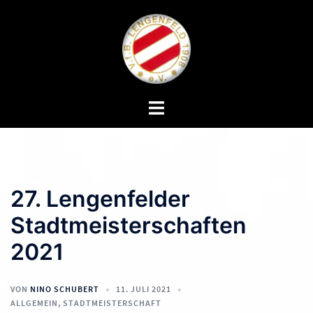
Zum
Inhalt
springen
Menü
umschalten
27. Lengenfelder
Stadtmeisterschaften
2021
VON
NINO SCHUBERT
11. JULI 2021
ALLGEMEIN
,
STADTMEISTERSCHAFT