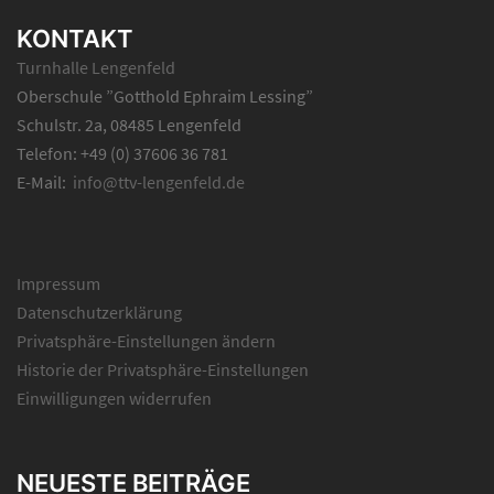
KONTAKT
Turnhalle Lengenfeld
Oberschule ”Gotthold Ephraim Lessing”
Schulstr. 2a, 08485 Lengenfeld
Telefon: +49 (0) 37606 36 781
E-Mail:
info@ttv-lengenfeld.de
Impressum
Datenschutzerklärung
Privatsphäre-Einstellungen ändern
Historie der Privatsphäre-Einstellungen
Einwilligungen widerrufen
NEUESTE BEITRÄGE